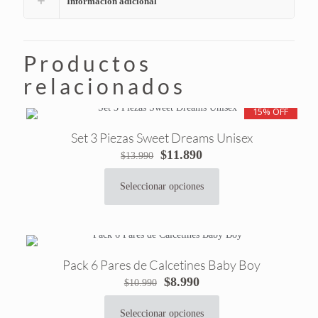
Información adicional
Productos
relacionados
15% OFF
Set 3 Piezas Sweet Dreams Unisex
El
El
$
11.890
$
13.990
precio
precio
original
actual
Seleccionar opciones
Este
era:
es:
producto
$13.990.
$11.890.
tiene
múltiples
variantes.
Pack 6 Pares de Calcetines Baby Boy
Las
El
El
$
8.990
$
10.990
opciones
precio
precio
se
original
actual
pueden
Seleccionar opciones