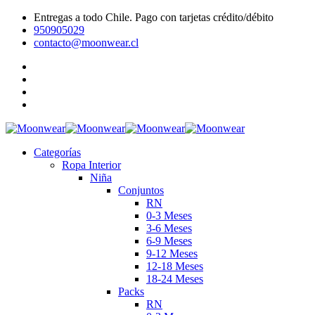
Entregas a todo Chile. Pago con tarjetas crédito/débito
950905029
contacto@moonwear.cl
Categorías
Ropa Interior
Niña
Conjuntos
RN
0-3 Meses
3-6 Meses
6-9 Meses
9-12 Meses
12-18 Meses
18-24 Meses
Packs
RN