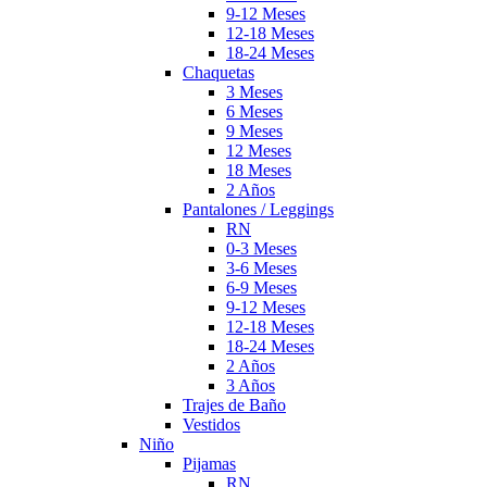
9-12 Meses
12-18 Meses
18-24 Meses
Chaquetas
3 Meses
6 Meses
9 Meses
12 Meses
18 Meses
2 Años
Pantalones / Leggings
RN
0-3 Meses
3-6 Meses
6-9 Meses
9-12 Meses
12-18 Meses
18-24 Meses
2 Años
3 Años
Trajes de Baño
Vestidos
Niño
Pijamas
RN