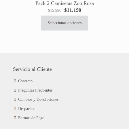
Pack 2 Camisetas Zoo Rosa
opciones
El
El
$
11.190
se
$
15.990
precio
precio
pueden
original
actual
elegir
Seleccionar opciones
Este
era:
es:
en
producto
$15.990.
$11.190.
la
tiene
página
múltiples
de
variantes.
producto
Las
opciones
se
Servicio al Cliente
pueden
elegir
Contacto
en
Preguntas Frecuentes
la
página
Cambios y Devoluciones
de
Despachos
producto
Formas de Pago