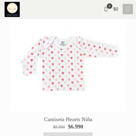
0
$0
Camiseta Hearts Niña
El
El
$
6.990
$
8.990
precio
precio