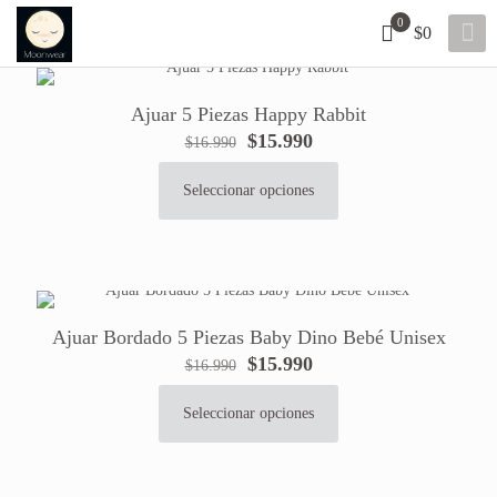
0
$0
Ajuar 5 Piezas Happy Rabbit
El
El
$
15.990
$
16.990
precio
precio
original
actual
Seleccionar opciones
Este
era:
es:
producto
$16.990.
$15.990.
tiene
múltiples
variantes.
Las
Ajuar Bordado 5 Piezas Baby Dino Bebé Unisex
opciones
El
El
$
15.990
se
$
16.990
precio
precio
pueden
original
actual
elegir
Seleccionar opciones
Este
era:
es:
en
producto
$16.990.
$15.990.
la
tiene
página
múltiples