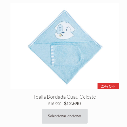
25% OFF
Toalla Bordada Guau Celeste
El
El
$
12.690
$
16.990
precio
precio
original
actual
Seleccionar opciones
Este
era:
es:
producto