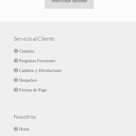
Seleccionar opciones
Este
era:
es:
producto
$14.990.
$11.990.
tiene
múltiples
variantes.
Las
Servicio al Cliente
opciones
se
Contacto
pueden
Preguntas Frecuentes
elegir
en
Cambios y Devoluciones
la
página
Despachos
de
Formas de Pago
producto
Nosotros
Home