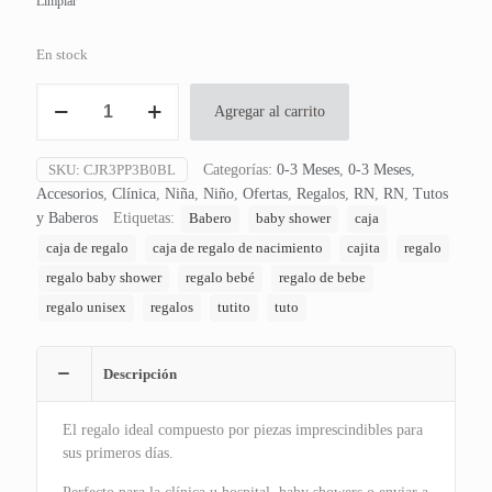
Limpiar
En stock
Caja
Agregar al carrito
de
Regalo
3
SKU:
CJR3PP3B0BL
Categorías:
0-3 Meses
,
0-3 Meses
,
Piezas
Accesorios
,
Clínica
,
Niña
,
Niño
,
Ofertas
,
Regalos
,
RN
,
RN
,
Tutos
Pio
y Baberos
Etiquetas:
Babero
baby shower
caja
cantidad
caja de regalo
caja de regalo de nacimiento
cajita
regalo
regalo baby shower
regalo bebé
regalo de bebe
regalo unisex
regalos
tutito
tuto
Descripción
El regalo ideal compuesto por piezas imprescindibles para
sus primeros días.