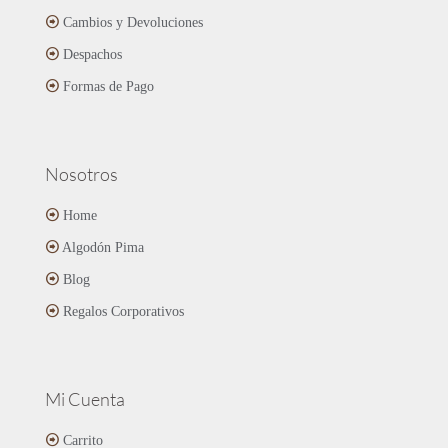
en
Cambios y Devoluciones
la
página
Despachos
de
Formas de Pago
producto
Nosotros
Home
Algodón Pima
Blog
Regalos Corporativos
Mi Cuenta
Carrito