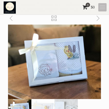
0
$
0