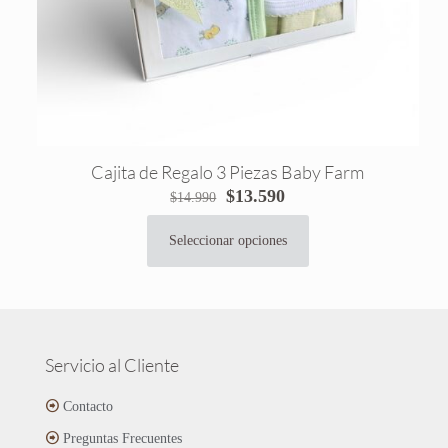
producto
Cajita de Regalo 3 Piezas Baby Farm
El
El
$
13.590
$
14.990
precio
precio
original
actual
Seleccionar opciones
Este
era:
es:
producto
$14.990.
$13.590.
tiene
múltiples
variantes.
Las
Servicio al Cliente
opciones
se
Contacto
pueden
Preguntas Frecuentes
elegir