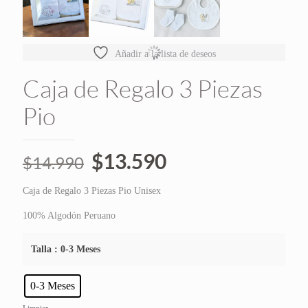
Añadir a la lista de deseos
Caja de Regalo 3 Piezas
Pio
El
El
$
13.590
$
14.990
precio
precio
Caja de Regalo 3 Piezas Pio Unisex
original
actual
era:
es:
100% Algodón Peruano
$14.990.
$13.590.
Talla
: 0-3 Meses
0-3 Meses