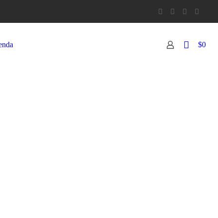
0
enda
$0