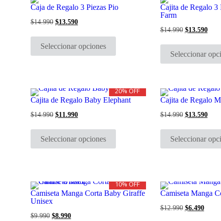
pueden
Caja de Regalo 3 Piezas Pio
Cajita de Regalo 3
elegir
Farm
en
$
14.990
El
$
13.590
El
la
precio
precio
$
14.990
El
$
13.590
El
Este
página
original
actual
precio
prec
producto
era:
es:
de
original
actu
Seleccionar opciones
tiene
$14.990.
$13.590.
era:
es:
producto
Seleccionar opc
múltiples
$14.990.
$13.
variantes.
Las
opciones
se
20% OFF
pueden
Cajita de Regalo Baby Elephant
Cajita de Regalo M
elegir
en
$
14.990
El
$
11.990
El
$
14.990
El
$
13.590
El
la
precio
precio
precio
prec
Este
página
original
actual
original
actu
producto
era:
es:
era:
es:
de
Seleccionar opciones
Seleccionar opc
tiene
$14.990.
$11.990.
$14.990.
$13.
producto
múltiples
variantes.
Las
opciones
se
10% OFF
pueden
Camiseta Manga Corta Baby Giraffe
Camiseta Manga C
elegir
Unisex
en
$
12.990
El
$
6.490
El
la
precio
preci
$
9.990
El
$
8.990
El
página
original
actual