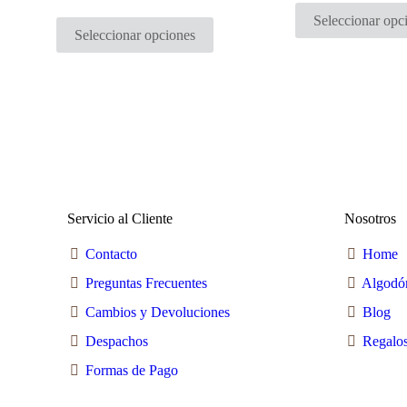
precio
precio
Este
era:
es:
de
original
actual
Seleccionar opc
producto
$12.990.
$6.49
era:
es:
producto
Seleccionar opciones
tiene
$9.990.
$8.990.
múltiples
variantes.
Las
opciones
se
pueden
elegir
en
la
página
de
producto
Servicio al Cliente
Nosotros
Contacto
Home
Preguntas Frecuentes
Algodó
Cambios y Devoluciones
Blog
Despachos
Regalos
Formas de Pago