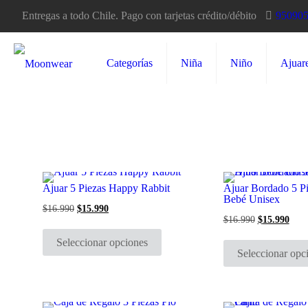
Entregas a todo Chile. Pago con tarjetas crédito/débito
95090
Categorías
Niña
Niño
Ajuar
Ajuar 5 Piezas Happy Rabbit
Ajuar Bordado 5 P
Bebé Unisex
$
16.990
El
$
15.990
El
precio
precio
$
16.990
El
$
15.990
El
Este
original
actual
precio
prec
producto
era:
es:
original
actu
Seleccionar opciones
tiene
$16.990.
$15.990.
era:
es:
Seleccionar opc
múltiples
$16.990.
$15.
variantes.
Las
opciones
se