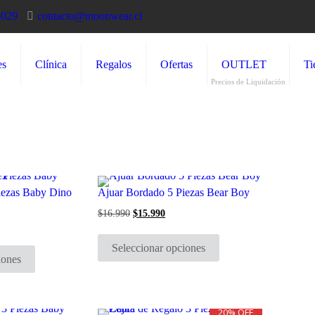
5029
contacto@moonwear.cl
es
Clínica
Regalos
Ofertas
OUTLET
Ti
Precios de Liquidación
iezas Baby Dino
Ajuar Bordado 5 Piezas Bear Boy
$
16.990
El
$
15.990
El
precio
precio
Este
original
actual
io
Este
producto
era:
es:
al
Seleccionar opciones
producto
tiene
$16.990.
$15.990.
iones
tiene
múltiples
990.
múltiples
variantes.
variantes.
Las
Las
opciones
opciones
se
20% OFF