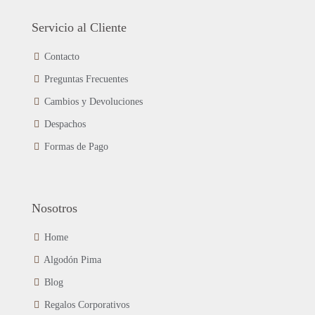
opciones
se
Servicio al Cliente
pueden
elegir
Contacto
en
Preguntas Frecuentes
la
página
Cambios y Devoluciones
de
Despachos
producto
Formas de Pago
Nosotros
Home
Algodón Pima
Blog
Regalos Corporativos