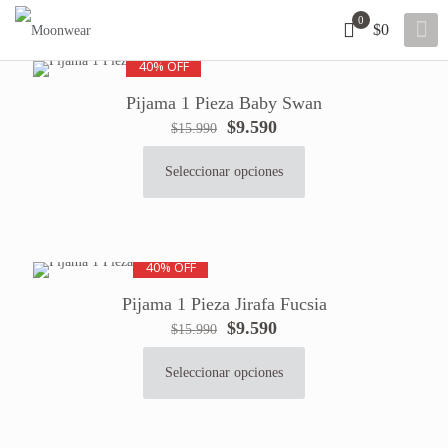
0
$0
40% OFF
Pijama 1 Pieza Baby Swan
El
El
$
9.590
$
15.990
precio
precio
original
actual
Seleccionar opciones
Este
era:
es:
producto
$15.990.
$9.590.
tiene
múltiples
variantes.
40% OFF
Las
Pijama 1 Pieza Jirafa Fucsia
opciones
El
El
$
9.590
se
$
15.990
precio
precio
pueden
original
actual
elegir
Seleccionar opciones
Este
era:
es:
en
producto
$15.990.
$9.590.
la
tiene
página
múltiples