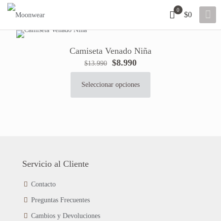
0
$0
Camiseta Venado Niña
El
El
$
8.990
$
13.990
precio
precio
original
actual
Seleccionar opciones
Este
era:
es:
producto
$13.990.
$8.990.
tiene
múltiples
variantes.
Las
opciones
se
Servicio al Cliente
pueden
elegir
Contacto
en
Preguntas Frecuentes
la
página
Cambios y Devoluciones