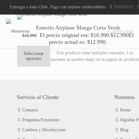
Entregas a todo Chile. Pago con tarjetas crédito/débito
950905029
Enterito Airplane Manga Corta Verde
Categorías
El precio original era: $16.990.
$
12.990
El
$
16.990
precio actual es: $12.990.
Este producto tiene múltiples variantes. Las
Seleccionar
opciones
opciones se pueden elegir en la página de product
Servicio al Cliente
Nosotros
Contacto
Home
Preguntas Frecuentes
Algodón P
Cambios y Devoluciones
Blog