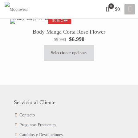
0
$0
30% OFF
Body Manga Corta Rose Flower
El
El
$
6.990
$
9.990
precio
precio
original
actual
Seleccionar opciones
Este
era:
es:
producto
$9.990.
$6.990.
tiene
múltiples
variantes.
Las
opciones
se
Servicio al Cliente
pueden
elegir
Contacto
en
Preguntas Frecuentes
la
página
Cambios y Devoluciones