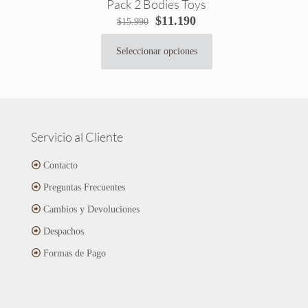
Pack 2 Bodies Toys
El
El
$
11.190
$
15.990
precio
precio
original
actual
Seleccionar opciones
Este
era:
es:
producto
$15.990.
$11.190.
tiene
múltiples
variantes.
Las
Servicio al Cliente
opciones
se
Contacto
pueden
Preguntas Frecuentes
elegir
en
Cambios y Devoluciones
la
página
Despachos
de
Formas de Pago
producto