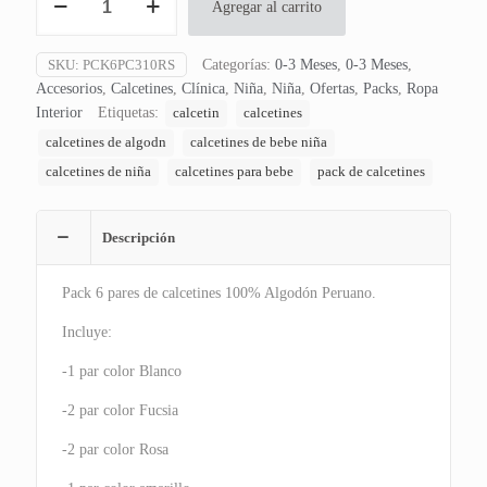
Agregar al carrito
6
Pares
de
SKU:
PCK6PC310RS
Categorías:
0-3 Meses
,
0-3 Meses
,
Calcetines
Accesorios
,
Calcetines
,
Clínica
,
Niña
,
Niña
,
Ofertas
,
Packs
,
Ropa
Baby
Interior
Etiquetas:
calcetin
calcetines
Girl
calcetines de algodn
calcetines de bebe niña
cantidad
calcetines de niña
calcetines para bebe
pack de calcetines
Descripción
Pack 6 pares de calcetines 100% Algodón Peruano.
Incluye:
-1 par color Blanco
-2 par color Fucsia
-2 par color Rosa