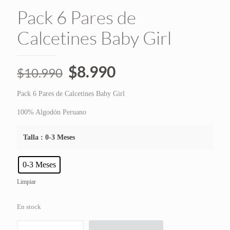
Pack 6 Pares de
Calcetines Baby Girl
El
El
$
8.990
$
10.990
precio
precio
Pack 6 Pares de Calcetines Baby Girl
original
actual
era:
es:
100% Algodón Peruano
$10.990.
$8.990.
Talla
: 0-3 Meses
0-3 Meses
Limpiar
En stock
Pack