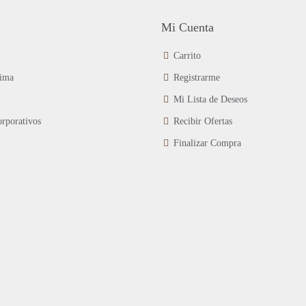
en
Mi Cuenta
la
página
de
Carrito
producto
ima
Registrarme
Mi Lista de Deseos
rporativos
Recibir Ofertas
Finalizar Compra