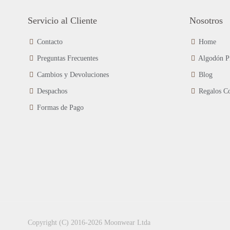
en
Servicio al Cliente
Nosotros
la
página
de
Contacto
Home
producto
Preguntas Frecuentes
Algodón P
Cambios y Devoluciones
Blog
Despachos
Regalos Co
Formas de Pago
Copyright (C) 2016-2026 Moonwear Ltda