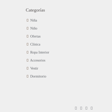
en
Categorías
la
página
de
Niña
producto
Niño
Ofertas
Clínica
Ropa Interior
Accesorios
Vestir
Dormitorio