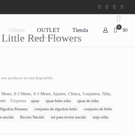
0
Ofertas
OUTLET
Tienda
$0
 Little Red Flowers
Precios de Liquidación
este producto ni está disponible.
 Meses
,
0-3 Meses
,
0-3 Meses
,
Ajuares
,
Clínica
,
Conjuntos
,
Niña
,
stir
Etiquetas:
ajuar
ajuar bebe niña
ajuar de niña
Algodon Peruano
conjunto de algodon bebe
conjunto de bebe
n nacida
Recien Nacido
set para recien nacido
traje niña