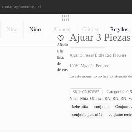
contacto@moonwear.cl
Niña
Niño
Ajuares
Clínica
Regalos
Ajuar 3 Piezas
Añadir
a la
Ajuar 3 Piezas Little Red Flowers
lista
de
100% Algodón Peruano
deseos
En este momento no hay existencias de 
SKU:
CNJS3F87
Categorías:
0-3
Niña
,
Niña
,
Ofertas
,
RN
,
RN
,
RN
,
Ve
bebe niña
conjunto
Conjunto 
conjunto para niña
conjunto recie