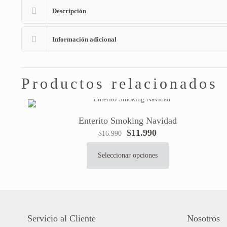
Descripción
Información adicional
Productos relacionados
Enterito Smoking Navidad
El
El
$
11.990
$
16.990
precio
precio
original
actual
Seleccionar opciones
Este
era:
es:
producto
$16.990.
$11.990.
tiene
múltiples
variantes.
Las
Servicio al Cliente
Nosotros
opciones