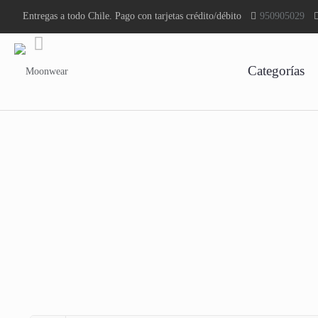
Entregas a todo Chile. Pago con tarjetas crédito/débito
950905029
Categorías