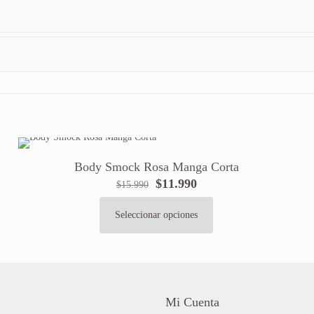
Body Smock Rosa Manga Corta
El
El
$
11.990
$
15.990
precio
precio
original
actual
Seleccionar opciones
Este
era:
es:
producto
$15.990.
$11.990.
tiene
múltiples
variantes.
Las
Mi Cuenta
opciones