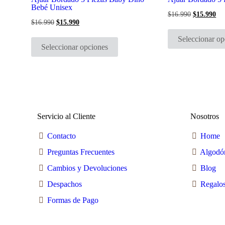
pueden
Bebé Unisex
elegir
$
16.990
El
$
15.990
El
en
precio
pre
$
16.990
El
$
15.990
El
la
original
act
precio
precio
Este
era:
es:
página
original
actual
Seleccionar op
producto
$16.990.
$1
era:
es:
de
Seleccionar opciones
tiene
$16.990.
$15.990.
producto
múltiples
variantes.
Las
opciones
se
pueden
elegir
en
Servicio al Cliente
Nosotros
la
página
Contacto
Home
de
producto
Preguntas Frecuentes
Algodó
Cambios y Devoluciones
Blog
Despachos
Regalos
Formas de Pago