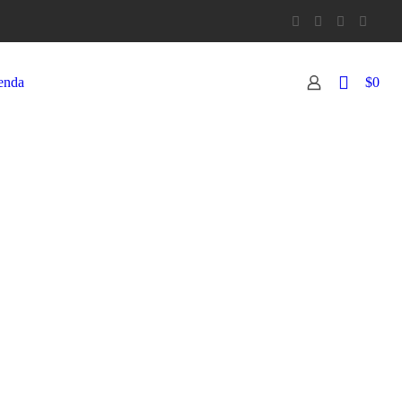
0
enda
$0