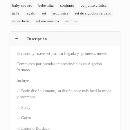
baby shower
bebe niña
conjunto
conjunto clinica
niña
regalo
set
set clinica
set de algodon peruano
set de bebe
set nacimiento
set niña
Descripción
Hermoso y suave set para su llegada y primeros meses.
Compuesto por prendas imprescindibles en Algodón
Peruano.
Incluye:
-1 Body diseño kimono, su diseño hace más facil la muda
y recambio
-1 Panty
-1 Gorro
-1 Enterito Bordado