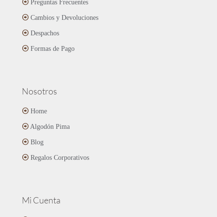
Preguntas Frecuentes
elegir
en
Cambios y Devoluciones
la
página
Despachos
de
Formas de Pago
producto
Nosotros
Home
Algodón Pima
Blog
Regalos Corporativos
Mi Cuenta