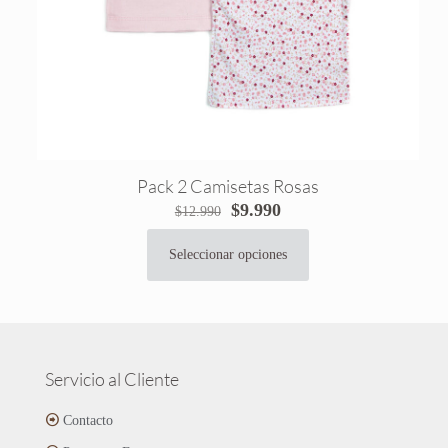
producto
Pack 2 Camisetas Rosas
El
El
$
9.990
$
12.990
precio
precio
original
actual
Seleccionar opciones
Este
era:
es:
producto
$12.990.
$9.990.
tiene
múltiples
variantes.
Las
Servicio al Cliente
opciones
se
Contacto
pueden