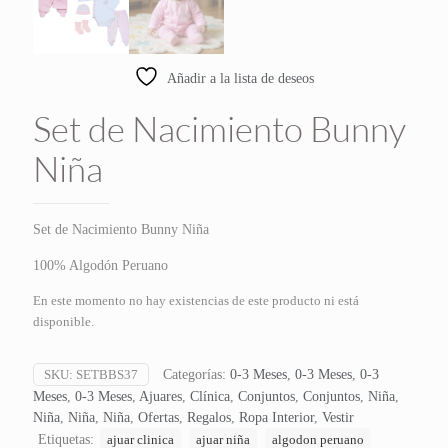
Añadir a la lista de deseos
Set de Nacimiento Bunny
Niña
Set de Nacimiento Bunny Niña
100% Algodón Peruano
En este momento no hay existencias de este producto ni está
disponible.
SKU:
SETBBS37
Categorías:
0-3 Meses
,
0-3 Meses
,
0-3
Meses
,
0-3 Meses
,
Ajuares
,
Clínica
,
Conjuntos
,
Conjuntos
,
Niña
,
Niña
,
Niña
,
Niña
,
Ofertas
,
Regalos
,
Ropa Interior
,
Vestir
Etiquetas:
ajuar clinica
ajuar niña
algodon peruano