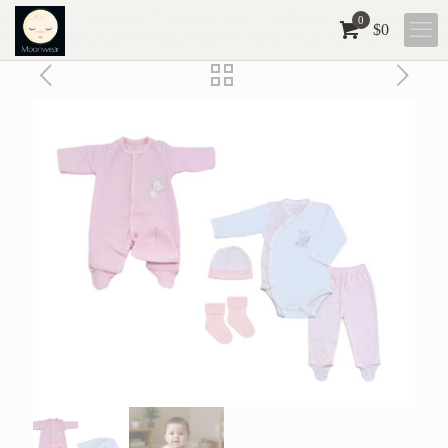
0
$
0