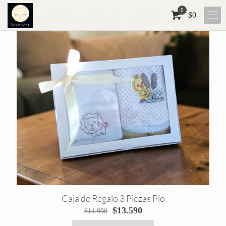
0
$0
Caja de Regalo 3 Piezas Pio
El
El
$
13.590
$
14.990
precio
precio