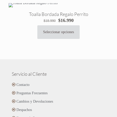
variantes.
Las
Toalla Bordada Regalo Perrito
opciones
El
El
$
16.990
se
$
18.990
precio
precio
pueden
original
actual
elegir
Seleccionar opciones
Este
era:
es:
en
producto
$18.990.
$16.990.
la
tiene
página
múltiples
de
variantes.
producto
Las
opciones
se
Servicio al Cliente
pueden
elegir
Contacto
en
Preguntas Frecuentes
la
página
Cambios y Devoluciones
de
Despachos
producto