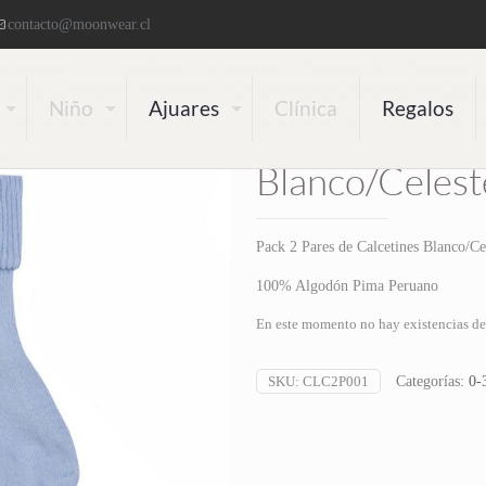
contacto@moonwear.cl
Niño
Ajuares
Clínica
Regalos
Pack 2 Pares 
Blanco/Celest
Pack 2 Pares de Calcetines Blanco/Ce
100% Algodón Pima Peruano
En este momento no hay existencias de 
SKU:
CLC2P001
Categorías:
0-