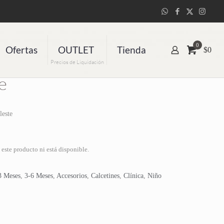
0
Ofertas
OUTLET
Tienda
$0
de Calcetines
Precios de Liquidación
e
leste
este producto ni está disponible.
3 Meses
,
3-6 Meses
,
Accesorios
,
Calcetines
,
Clínica
,
Niño