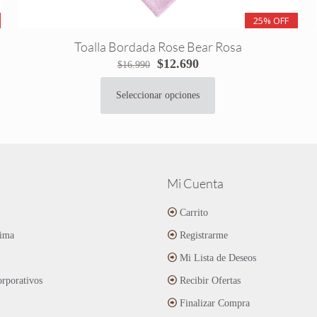
25% OFF
Toalla Bordada Rose Bear Rosa
El
El
$
12.690
$
16.990
precio
precio
original
actual
Seleccionar opciones
Este
era:
es:
producto
$16.990.
$12.690.
tiene
múltiples
variantes.
Las
Mi Cuenta
opciones
se
Carrito
pueden
ima
Registrarme
elegir
en
Mi Lista de Deseos
la
página
rporativos
Recibir Ofertas
de
Finalizar Compra
producto