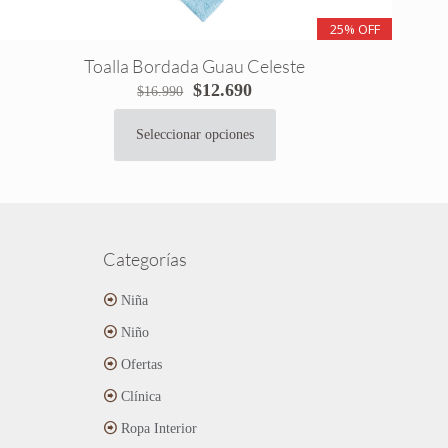
25% OFF
Toalla Bordada Guau Celeste
El
El
$
12.690
$
16.990
precio
precio
original
actual
Seleccionar opciones
Este
era:
es:
producto
$16.990.
$12.690.
tiene
múltiples
variantes.
Las
Categorías
opciones
se
Niña
pueden
Niño
elegir
en
Ofertas
la
página
Clínica
de
Ropa Interior
producto