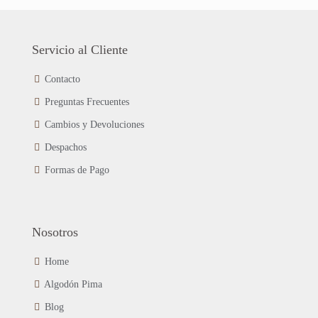
la
múltiples
página
variantes.
de
Las
Servicio al Cliente
producto
opciones
se
Contacto
pueden
Preguntas Frecuentes
elegir
en
Cambios y Devoluciones
la
página
Despachos
de
Formas de Pago
producto
Nosotros
Home
Algodón Pima
Blog