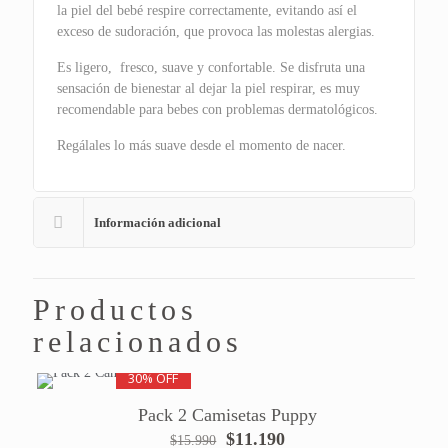
la piel del bebé respire correctamente, evitando así el
exceso de sudoración, que provoca las molestas alergias.
Es ligero, fresco, suave y confortable. Se disfruta una
sensación de bienestar al dejar la piel respirar, es muy
recomendable para bebes con problemas dermatológicos.
Regálales lo más suave desde el momento de nacer.
Información adicional
Productos
relacionados
30% OFF
Pack 2 Camisetas Puppy
El
El
$
11.190
$
15.990