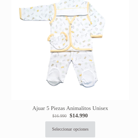
opciones
se
pueden
elegir
en
la
página
de
producto
Ajuar 5 Piezas Animalitos Unisex
El
El
$
14.990
$
16.990
precio
precio
original
actual
Seleccionar opciones
Este
era:
es: