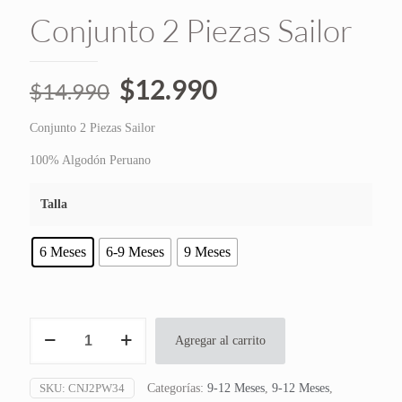
Conjunto 2 Piezas Sailor
El
El
$
12.990
$
14.990
precio
precio
Conjunto 2 Piezas Sailor
original
actual
era:
es:
100% Algodón Peruano
$14.990.
$12.990.
Talla
6 Meses
6-9 Meses
9 Meses
Conjunto
Agregar al carrito
2
Piezas
Sailor
SKU:
CNJ2PW34
Categorías:
9-12 Meses
,
9-12 Meses
,
cantidad