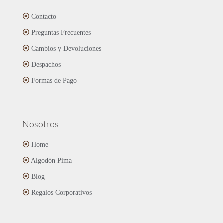
opciones
se
Contacto
pueden
Preguntas Frecuentes
elegir
en
Cambios y Devoluciones
la
página
Despachos
de
Formas de Pago
producto
Nosotros
Home
Algodón Pima
Blog
Regalos Corporativos