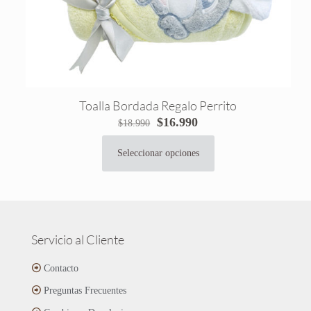
página
de
producto
Toalla Bordada Regalo Perrito
El
El
$
16.990
$
18.990
precio
precio
original
actual
Seleccionar opciones
Este
era:
es:
producto
$18.990.
$16.990.
tiene
múltiples
variantes.
Las
Servicio al Cliente
opciones
se
Contacto
pueden
Preguntas Frecuentes
elegir
en