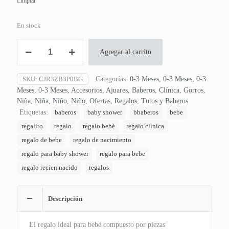
Limpiar
En stock
Cajita
Agregar al carrito
de
Regalo
3
SKU:
CJR3ZB3P0BG
Categorías:
0-3 Meses
,
0-3 Meses
,
0-3
Piezas
Meses
,
0-3 Meses
,
Accesorios
,
Ajuares
,
Baberos
,
Clínica
,
Gorros
,
My
Niña
,
Niña
,
Niño
,
Niño
,
Ofertas
,
Regalos
,
Tutos y Baberos
Zebra
Etiquetas:
baberos
baby shower
bbaberos
bebe
cantidad
regalito
regalo
regalo bebé
regalo clinica
regalo de bebe
regalo de nacimiento
regalo para baby shower
regalo para bebe
regalo recien nacido
regalos
Descripción
El regalo ideal para bebé compuesto por piezas