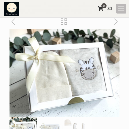
0
$
0