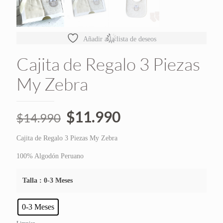
Añadir a la lista de deseos
Cajita de Regalo 3 Piezas
My Zebra
El
El
$
11.990
$
14.990
precio
precio
Cajita de Regalo 3 Piezas My Zebra
original
actual
era:
es:
100% Algodón Peruano
$14.990.
$11.990.
Talla
: 0-3 Meses
0-3 Meses