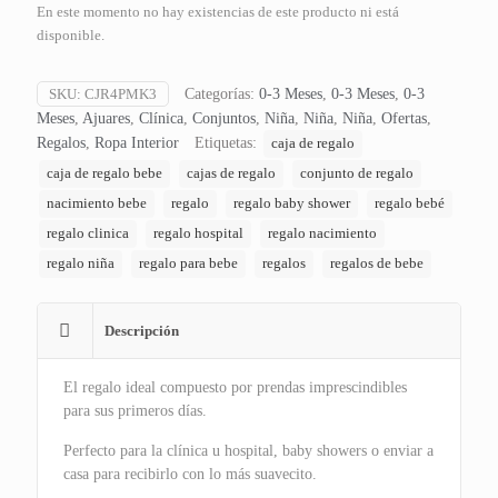
En este momento no hay existencias de este producto ni está
disponible.
SKU:
CJR4PMK3
Categorías:
0-3 Meses
,
0-3 Meses
,
0-3
Meses
,
Ajuares
,
Clínica
,
Conjuntos
,
Niña
,
Niña
,
Niña
,
Ofertas
,
Regalos
,
Ropa Interior
Etiquetas:
caja de regalo
caja de regalo bebe
cajas de regalo
conjunto de regalo
nacimiento bebe
regalo
regalo baby shower
regalo bebé
regalo clinica
regalo hospital
regalo nacimiento
regalo niña
regalo para bebe
regalos
regalos de bebe
Descripción
El regalo ideal compuesto por prendas imprescindibles
para sus primeros días.
Perfecto para la clínica u hospital, baby showers o enviar a
casa para recibirlo con lo más suavecito.