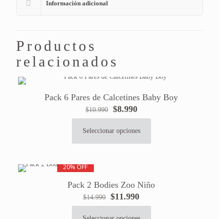
Información adicional
Productos
relacionados
Pack 6 Pares de Calcetines Baby Boy
El
El
$
8.990
$
10.990
precio
precio
original
actual
Seleccionar opciones
Este
era:
es:
producto
$10.990.
$8.990.
tiene
20% OFF
múltiples
variantes.
Pack 2 Bodies Zoo Niño
Las
El
El
$
11.990
$
14.990
opciones
precio
precio
se
original
actual
pueden
Seleccionar opciones