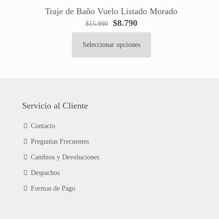
variantes.
de
Traje de Baño Vuelo Listado Morado
Las
producto
El
El
$
8.790
$
15.990
opciones
precio
precio
se
original
actual
pueden
Seleccionar opciones
Este
era:
es:
elegir
producto
$15.990.
$8.790.
en
tiene
la
múltiples
página
variantes.
de
Las
Servicio al Cliente
producto
opciones
se
Contacto
pueden
Preguntas Frecuentes
elegir
en
Cambios y Devoluciones
la
página
Despachos
de
Formas de Pago
producto