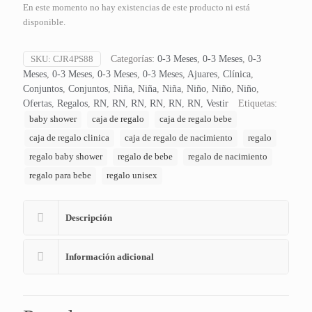
En este momento no hay existencias de este producto ni está
disponible.
SKU:
CJR4PS88
Categorías:
0-3 Meses
,
0-3 Meses
,
0-3
Meses
,
0-3 Meses
,
0-3 Meses
,
0-3 Meses
,
Ajuares
,
Clínica
,
Conjuntos
,
Conjuntos
,
Niña
,
Niña
,
Niña
,
Niño
,
Niño
,
Niño
,
Ofertas
,
Regalos
,
RN
,
RN
,
RN
,
RN
,
RN
,
RN
,
Vestir
Etiquetas:
baby shower
caja de regalo
caja de regalo bebe
caja de regalo clinica
caja de regalo de nacimiento
regalo
regalo baby shower
regalo de bebe
regalo de nacimiento
regalo para bebe
regalo unisex
Descripción
Información adicional