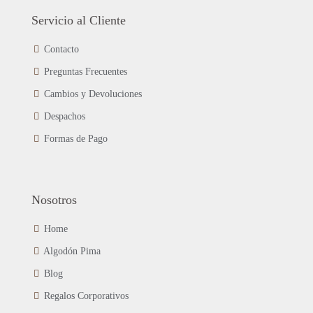
de
Las
Servicio al Cliente
producto
opciones
se
Contacto
pueden
Preguntas Frecuentes
elegir
en
Cambios y Devoluciones
la
página
Despachos
de
Formas de Pago
producto
Nosotros
Home
Algodón Pima
Blog
Regalos Corporativos