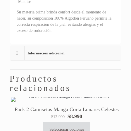
-Manitos
Su materia prima brinda confort desde el momento de
nacer, su composición 100% Algodón Peruano permite la
correcta respiración de la piel, evitando alergias y el
exceso de sudoración.
Información adicional
Productos
relacionados
Pack 2 Camisetas Manga Corta Lunares Celestes
El
El
$
8.990
$
12.990
precio
precio
original
actual
Seleccionar opciones