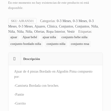
En este momento no hay existencias de este producto ni está
disponible.
SKU:
AJRAN501
Categorías:
0-3 Meses
,
0-3 Meses
,
0-3
Meses
,
0-3 Meses
,
Ajuares
,
Clínica
,
Conjuntos
,
Conjuntos
,
Niña
,
Niña
,
Niña
,
Niña
,
Ofertas
,
Ropa Interior
,
Vestir
Etiquetas:
ajuar
Ajuar bebé
ajuar niña
conjunto bebe niña
conjunto bordado niña
conjunto niña
conjunto rosa
Descripción
Ajuar de 4 piezas Bordado en Algodón Pima compuesto
por:
-Camiseta Bordada con broches.
-Pantie
-Gorrito