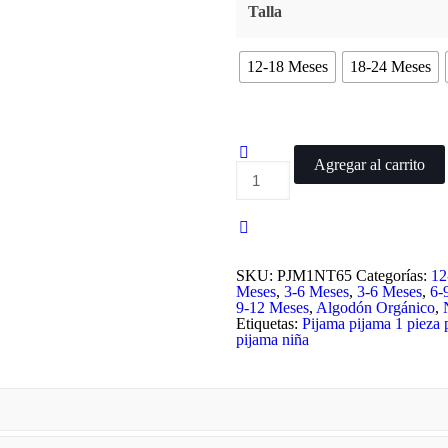
Talla
12-18 Meses
18-24 Meses
Agregar al carrito
Pijama
1
Pieza
Lady
Horse
cantidad
SKU:
PJM1NT65
Categorías:
12
Meses
,
3-6 Meses
,
3-6 Meses
,
6-
9-12 Meses
,
Algodón Orgánico
,
Etiquetas:
Pijama
pijama 1 pieza
pijama niña