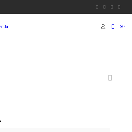
0
enda
$0
o