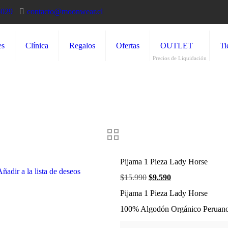
5029
contacto@moonwear.cl
es
Clínica
Regalos
Ofertas
OUTLET
Ti
Precios de Liquidación
Pijama 1 Pieza Lady Horse
Añadir a la lista de deseos
$
15.990
El
$
9.590
El
precio
precio
Pijama 1 Pieza Lady Horse
original
actual
era:
es:
100% Algodón Orgánico Peruan
$15.990.
$9.590.