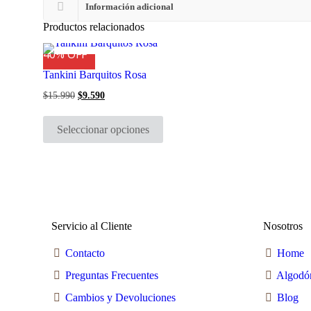
Información adicional
Productos relacionados
40% OFF
Tankini Barquitos Rosa
$
15.990
El
$
9.590
El
precio
precio
Este
original
actual
producto
era:
es:
Seleccionar opciones
tiene
$15.990.
$9.590.
múltiples
variantes.
Las
opciones
se
pueden
elegir
en
Servicio al Cliente
Nosotros
la
página
Contacto
Home
de
producto
Preguntas Frecuentes
Algodó
Cambios y Devoluciones
Blog