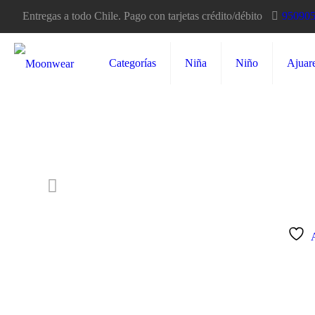
Entregas a todo Chile. Pago con tarjetas crédito/débito
95090
Categorías
Niña
Niño
Ajuar
40% OFF