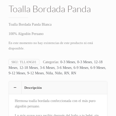
Toalla Bordada Panda
Toalla Bordada Panda Blanca
100% Algodón Peruano
En este momento no hay existencias de este producto ni está
disponible.
SKU:
TLLANG01
Categorías:
0-3 Meses
,
0-3 Meses
,
12-18
Meses
,
12-18 Meses
,
3-6 Meses
,
3-6 Meses
,
6-9 Meses
,
6-9 Meses
,
9-12 Meses
,
9-12 Meses
,
Niña
,
Niño
,
RN
,
RN
Descripción
Hermosa toalla bordada confeccionada con el más puro
algodón peruano.
Lo más suave para recibir después del baño a tu bebé, sin