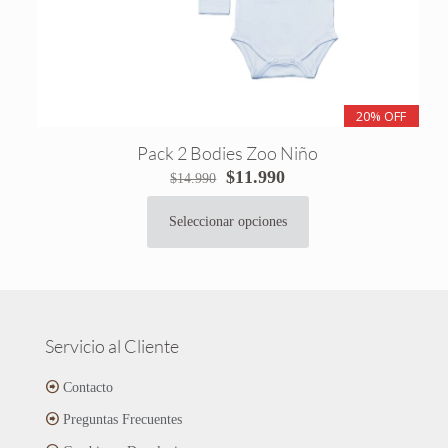
20% OFF
Pack 2 Bodies Zoo Niño
El
El
$
11.990
$
14.990
precio
precio
original
actual
Seleccionar opciones
Este
era:
es:
producto
$14.990.
$11.990.
tiene
múltiples
variantes.
Las
Servicio al Cliente
opciones
se
Contacto
pueden
Preguntas Frecuentes
elegir
en