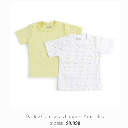
Pack 2 Camisetas Lunares Amarillos
El
El
$
9.990
$
12.990