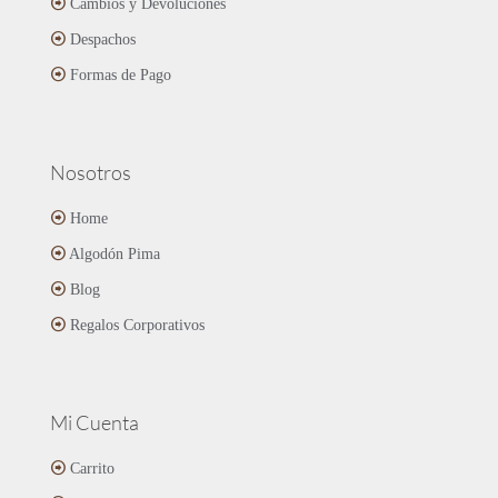
Cambios y Devoluciones
la
página
Despachos
de
Formas de Pago
producto
Nosotros
Home
Algodón Pima
Blog
Regalos Corporativos
Mi Cuenta
Carrito