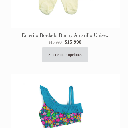
Enterito Bordado Bunny Amarillo Unisex
El
El
$
15.990
$
16.990
precio
precio
original
actual
Seleccionar opciones
Este
era:
es:
producto
$16.990.
$15.990.
tiene
múltiples
variantes.
Las
opciones
se
pueden
elegir
en
la