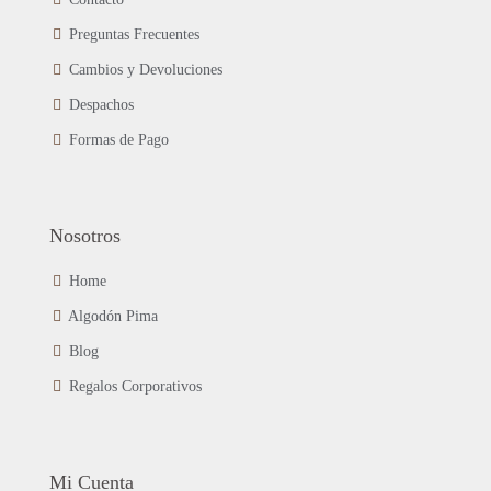
pueden
Preguntas Frecuentes
elegir
en
Cambios y Devoluciones
la
página
Despachos
de
Formas de Pago
producto
Nosotros
Home
Algodón Pima
Blog
Regalos Corporativos
Mi Cuenta