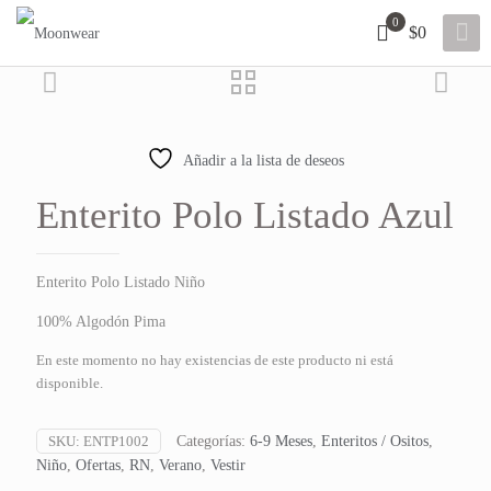
0
$0
50% OFF
Añadir a la lista de deseos
Enterito Polo Listado Azul
Enterito Polo Listado Niño
100% Algodón Pima
En este momento no hay existencias de este producto ni está
disponible.
SKU:
ENTP1002
Categorías:
6-9 Meses
,
Enteritos / Ositos
,
Niño
,
Ofertas
,
RN
,
Verano
,
Vestir