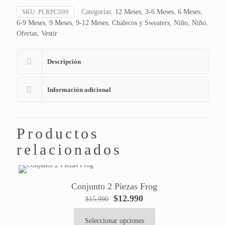
SKU:
PLRPC099
Categorías:
12 Meses
,
3-6 Meses
,
6 Meses
,
6-9 Meses
,
9 Meses
,
9-12 Meses
,
Chalecos y Sweaters
,
Niño
,
Niño
,
Ofertas
,
Vestir
Descripción
Información adicional
Productos
relacionados
Conjunto 2 Piezas Frog
El
El
$
12.990
$
15.990
precio
precio
original
actual
Seleccionar opciones