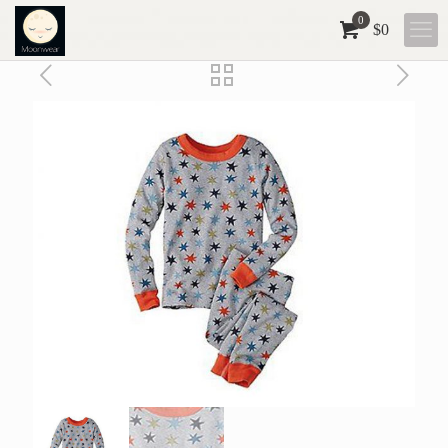
0
$
0