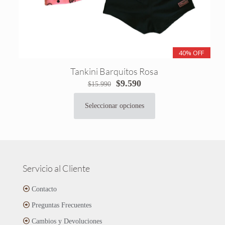
40% OFF
Tankini Barquitos Rosa
El
El
$
9.590
$
15.990
precio
precio
original
actual
Seleccionar opciones
Este
era:
es:
producto
$15.990.
$9.590.
tiene
múltiples
variantes.
Las
Servicio al Cliente
opciones
se
Contacto
pueden
Preguntas Frecuentes
elegir
en
Cambios y Devoluciones