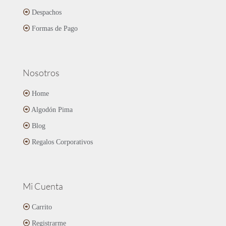
la
página
Despachos
de
Formas de Pago
producto
Nosotros
Home
Algodón Pima
Blog
Regalos Corporativos
Mi Cuenta
Carrito
Registrarme