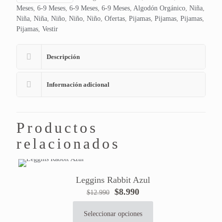
Meses
,
6-9 Meses
,
6-9 Meses
,
6-9 Meses
,
Algodón Orgánico
,
Niña
,
Niña
,
Niña
,
Niño
,
Niño
,
Niño
,
Ofertas
,
Pijamas
,
Pijamas
,
Pijamas
,
Pijamas
,
Vestir
Descripción
Información adicional
Productos
relacionados
Leggins Rabbit Azul
El
El
$
8.990
$
12.990
precio
precio
original
actual
Seleccionar opciones
Este