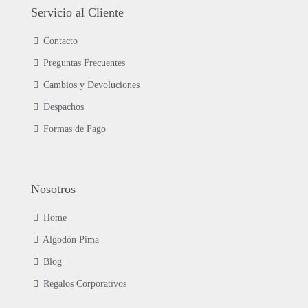
Las
Servicio al Cliente
producto
opciones
se
Contacto
pueden
Preguntas Frecuentes
elegir
en
Cambios y Devoluciones
la
página
Despachos
de
Formas de Pago
producto
Nosotros
Home
Algodón Pima
Blog
Regalos Corporativos