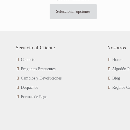
precio
precio
original
actual
Seleccionar opciones
Este
era:
es:
producto
$16.990.
$11.990.
tiene
múltiples
variantes.
Las
Servicio al Cliente
Nosotros
opciones
se
Contacto
Home
pueden
Preguntas Frecuentes
Algodón P
elegir
en
Cambios y Devoluciones
Blog
la
página
Despachos
Regalos Co
de
Formas de Pago
producto