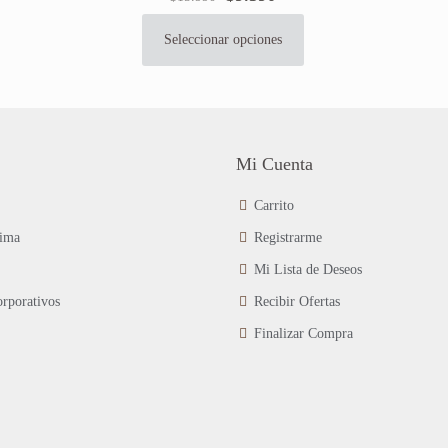
precio
precio
original
actual
Seleccionar opciones
Este
era:
es:
producto
$15.990.
$9.590.
tiene
múltiples
variantes.
Las
Mi Cuenta
opciones
se
Carrito
pueden
ima
Registrarme
elegir
en
Mi Lista de Deseos
la
página
rporativos
Recibir Ofertas
de
Finalizar Compra
producto