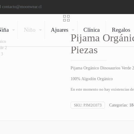
contacto@moonwear.cl
Niña
Niño
Ajuares
Clínica
Regalos
Pijama Orgáni
Piezas
Pijama Orgánico Dinosaurios Verde 2
100% Algodón Orgánico
En este momento no hay existencias de 
SKU:
PJM2O373
Categorías:
18