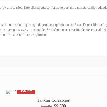
o de dinosaurios. Este pijama esta conformado por una camiseta cuello redond
se ha utilizado ningún tipo de producto químico o sintético. Es una fibra amig
co en verano, suave y confortable. Se disfruta una sensación de bienestar al de
icultores al estar libre de químicos.
40% OFF
Tankini Corazones
El
El
$
9.590
$
15.990