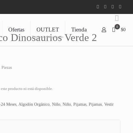
0
Ofertas
OUTLET
Tienda
$0
co Dinosaurios Verde 2
Precios de Liquidación
 Piezas
este producto ni está disponible.
-24 Meses
,
Algodón Orgánico
,
Niño
,
Niño
,
Pijamas
,
Pijamas
,
Vestir