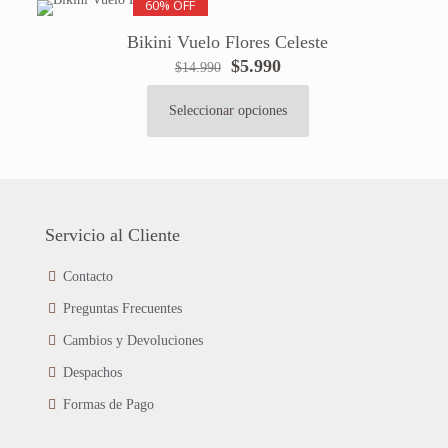
60% OFF
múltiples
variantes.
Bikini Vuelo Flores Celeste
Las
El
El
$
5.990
$
14.990
opciones
precio
precio
se
original
actual
pueden
Seleccionar opciones
Este
era:
es:
elegir
producto
$14.990.
$5.990.
en
tiene
la
múltiples
página
variantes.
de
Las
Servicio al Cliente
producto
opciones
se
Contacto
pueden
Preguntas Frecuentes
elegir
en
Cambios y Devoluciones
la
página
Despachos
de
Formas de Pago
producto