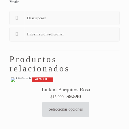
Vestir
Descripción
Información adicional
Productos
relacionados
40% OFF
Tankini Barquitos Rosa
El
El
$
9.590
$
15.990
precio
precio
original
actual
Seleccionar opciones
Este
era:
es:
producto
$15.990.
$9.590.
tiene