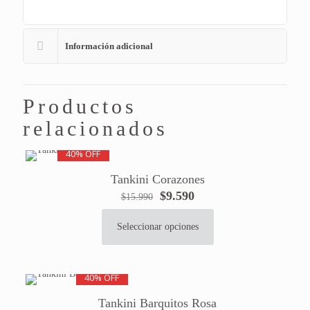
Información adicional
Productos
relacionados
40% OFF
Tankini Corazones
El
El
$
9.590
$
15.990
precio
precio
original
actual
Seleccionar opciones
Este
era:
es:
producto
$15.990.
$9.590.
tiene
40% OFF
múltiples
variantes.
Tankini Barquitos Rosa
Las