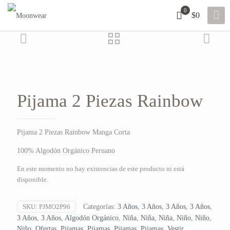
0
$0
Añadir a la lista de deseos
Pijama 2 Piezas Rainbow
Pijama 2 Piezas Rainbow Manga Corta
100% Algodón Orgánico Peruano
En este momento no hay existencias de este producto ni está
disponible.
SKU:
PJMO2P96
Categorías:
3 Años
,
3 Años
,
3 Años
,
3 Años
,
3 Años
,
3 Años
,
Algodón Orgánico
,
Niña
,
Niña
,
Niña
,
Niño
,
Niño
,
Niño
,
Ofertas
,
Pijamas
,
Pijamas
,
Pijamas
,
Pijamas
,
Vestir