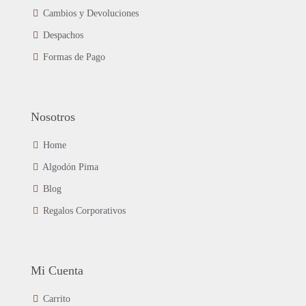
en
Cambios y Devoluciones
la
página
Despachos
de
Formas de Pago
producto
Nosotros
Home
Algodón Pima
Blog
Regalos Corporativos
Mi Cuenta
Carrito