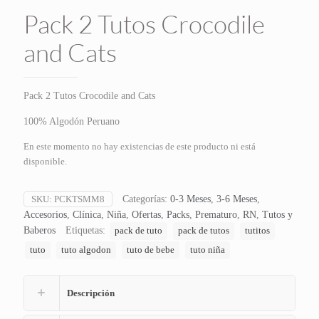
Pack 2 Tutos Crocodile
and Cats
Pack 2 Tutos Crocodile and Cats
100% Algodón Peruano
En este momento no hay existencias de este producto ni está
disponible.
SKU:
PCKTSMM8
Categorías:
0-3 Meses
,
3-6 Meses
,
Accesorios
,
Clínica
,
Niña
,
Ofertas
,
Packs
,
Prematuro
,
RN
,
Tutos y
Baberos
Etiquetas:
pack de tuto
pack de tutos
tutitos
tuto
tuto algodon
tuto de bebe
tuto niña
Descripción