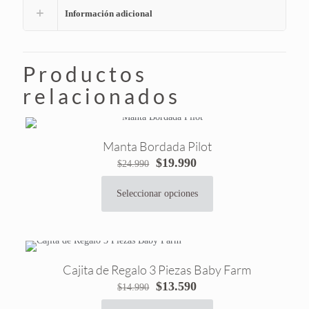
Información adicional
Productos
relacionados
Manta Bordada Pilot
El
El
$
19.990
$
24.990
precio
precio
original
actual
Seleccionar opciones
Este
era:
es:
producto
$24.990.
$19.990.
tiene
múltiples
variantes.
Cajita de Regalo 3 Piezas Baby Farm
Las
El
El
$
13.590
$
14.990
opciones
precio
precio
se