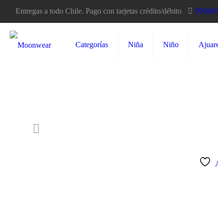
Entregas a todo Chile. Pago con tarjetas crédito/débito
95090
Categorías
Niña
Niño
Ajuar