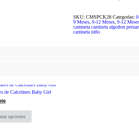
SKU:
CMSPCK28
Categorías:
0
9 Meses
,
9-12 Meses
,
9-12 Mese
camiseta
camiseta algodon perua
camiseta niño
es de Calcetines Baby Girl
990
El
cio
precio
Este
ginal
actual
producto
:
es:
onar opciones
tiene
.990.
$8.990.
múltiples
variantes.
Las
opciones