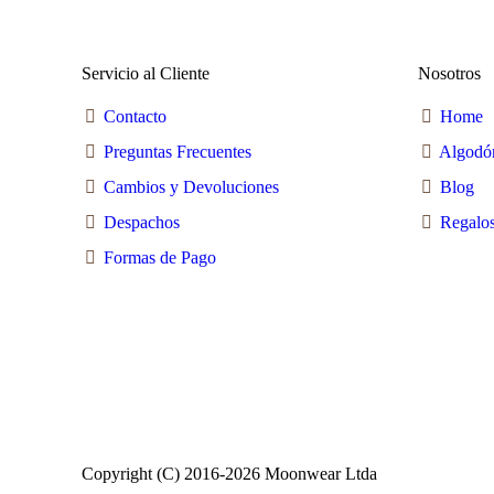
se
pueden
elegir
en
Servicio al Cliente
Nosotros
la
página
Contacto
Home
de
producto
Preguntas Frecuentes
Algodó
Cambios y Devoluciones
Blog
Despachos
Regalos
Formas de Pago
Copyright (C) 2016-2026 Moonwear Ltda