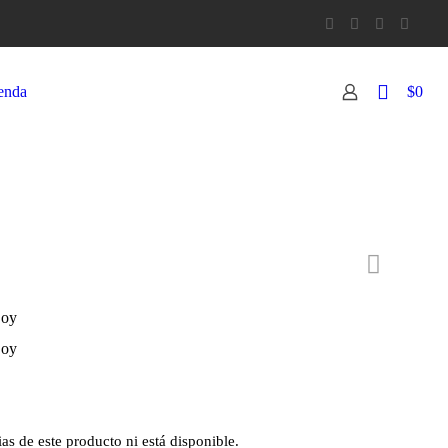
0
enda
$0
Boy
Boy
s de este producto ni está disponible.