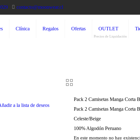
5029
contacto@moonwear.cl
es
Clínica
Regalos
Ofertas
OUTLET
Ti
Precios de Liquidación
Pack 2 Camisetas Manga Corta 
Añadir a la lista de deseos
Pack 2 Camisetas Manga Corta 
Celeste/Beige
100% Algodón Peruano
En este momento no hay existencia