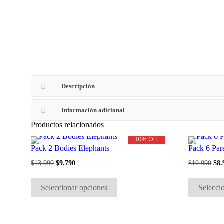
Descripción
Información adicional
Productos relacionados
30% OFF
Pack 2 Bodies Elephants
Pack 6 Par
$
13.990
El
$
9.790
El
$
10.990
El
$
8.
precio
precio
pre
Este
original
actual
ori
producto
era:
es:
era
Seleccionar opciones
Selecci
tiene
$13.990.
$9.790.
$10
múltiples
variantes.
Las
opciones