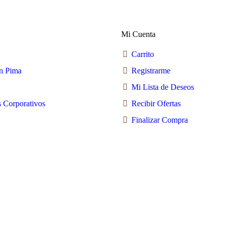
se
pueden
elegir
en
Mi Cuenta
la
página
Carrito
de
producto
n Pima
Registrarme
Mi Lista de Deseos
 Corporativos
Recibir Ofertas
Finalizar Compra