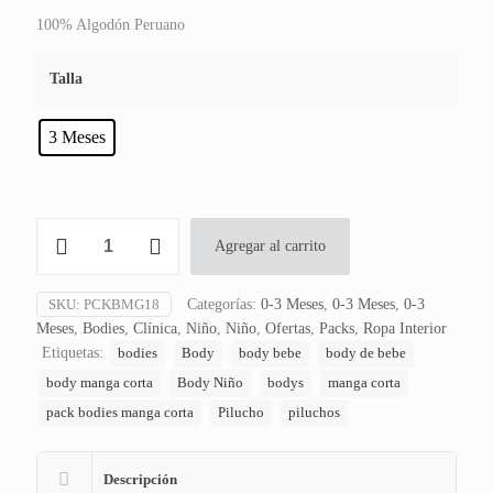
original
actual
100% Algodón Peruano
era:
es:
$12.990.
$9.790.
Talla
3 Meses
Pack
Agregar al carrito
2
Bodies
Manga
SKU:
PCKBMG18
Categorías:
0-3 Meses
,
0-3 Meses
,
0-3
Corta
Meses
,
Bodies
,
Clínica
,
Niño
,
Niño
,
Ofertas
,
Packs
,
Ropa Interior
Safari
Etiquetas:
bodies
Body
body bebe
body de bebe
Stars
body manga corta
Body Niño
bodys
manga corta
cantidad
pack bodies manga corta
Pilucho
piluchos
Descripción