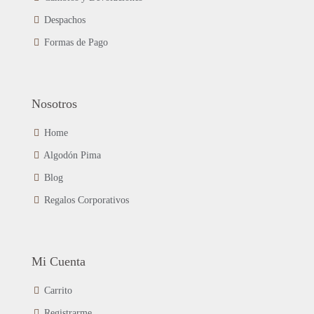
la
página
Despachos
de
Formas de Pago
producto
Nosotros
Home
Algodón Pima
Blog
Regalos Corporativos
Mi Cuenta
Carrito
Registrarme