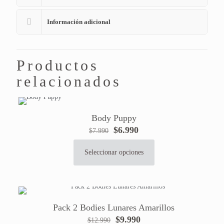
Información adicional
Productos
relacionados
Body Puppy
El
El
$
6.990
$
7.990
precio
precio
original
actual
Seleccionar opciones
Este
era:
es:
producto
$7.990.
$6.990.
tiene
múltiples
variantes.
Pack 2 Bodies Lunares Amarillos
Las
El
El
$
9.990
$
12.990
opciones