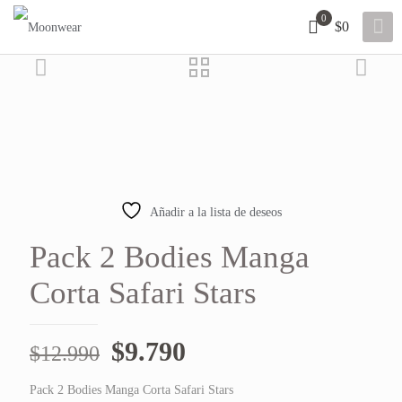
0
$0
25% OFF
Añadir a la lista de deseos
Pack 2 Bodies Manga
Corta Safari Stars
El
El
$
9.790
$
12.990
precio
precio
Pack 2 Bodies Manga Corta Safari Stars