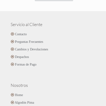
producto
$14.990.
$11.190.
tiene
múltiples
variantes.
Las
Servicio al Cliente
opciones
se
Contacto
pueden
Preguntas Frecuentes
elegir
en
Cambios y Devoluciones
la
página
Despachos
de
Formas de Pago
producto
Nosotros
Home
Algodón Pima