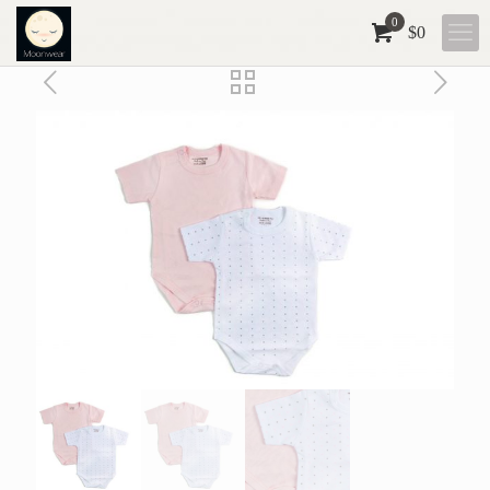
0
$
0