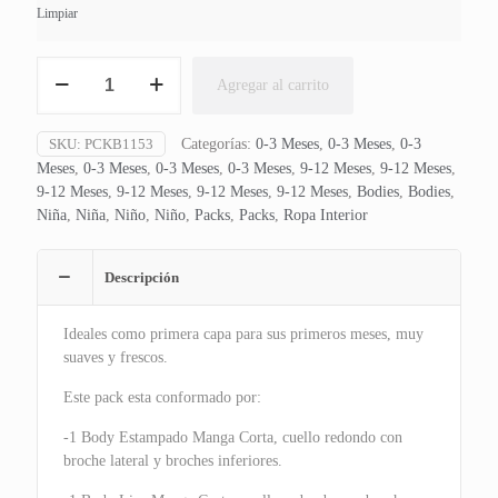
Limpiar
Pack
Agregar al carrito
2
Bodies
Lunares
SKU:
PCKB1153
Categorías:
0-3 Meses
,
0-3 Meses
,
0-3
Amarillos
Meses
,
0-3 Meses
,
0-3 Meses
,
0-3 Meses
,
9-12 Meses
,
9-12 Meses
,
cantidad
9-12 Meses
,
9-12 Meses
,
9-12 Meses
,
9-12 Meses
,
Bodies
,
Bodies
,
Niña
,
Niña
,
Niño
,
Niño
,
Packs
,
Packs
,
Ropa Interior
Descripción
Ideales como primera capa para sus primeros meses, muy
suaves y frescos.
Este pack esta conformado por:
-1 Body Estampado Manga Corta, cuello redondo con
broche lateral y broches inferiores.