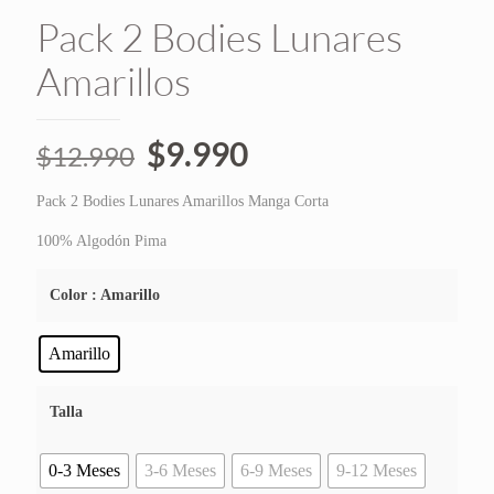
Pack 2 Bodies Lunares
Amarillos
El
El
$
9.990
$
12.990
precio
precio
Pack 2 Bodies Lunares Amarillos Manga Corta
original
actual
era:
es:
100% Algodón Pima
$12.990.
$9.990.
Color
: Amarillo
Amarillo
Talla
0-3 Meses
3-6 Meses
6-9 Meses
9-12 Meses