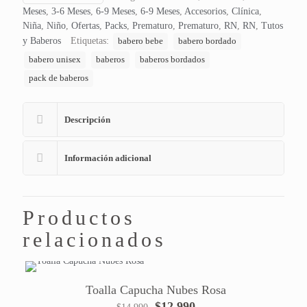
Meses
,
3-6 Meses
,
6-9 Meses
,
6-9 Meses
,
Accesorios
,
Clínica
,
Niña
,
Niño
,
Ofertas
,
Packs
,
Prematuro
,
Prematuro
,
RN
,
RN
,
Tutos
y Baberos
Etiquetas:
babero bebe
babero bordado
babero unisex
baberos
baberos bordados
pack de baberos
Descripción
Información adicional
Productos
relacionados
Toalla Capucha Nubes Rosa
El
El
$
12.990