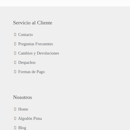
tiene
la
múltiples
página
variantes.
de
Las
Servicio al Cliente
producto
opciones
se
Contacto
pueden
Preguntas Frecuentes
elegir
en
Cambios y Devoluciones
la
página
Despachos
de
Formas de Pago
producto
Nosotros
Home
Algodón Pima
Blog