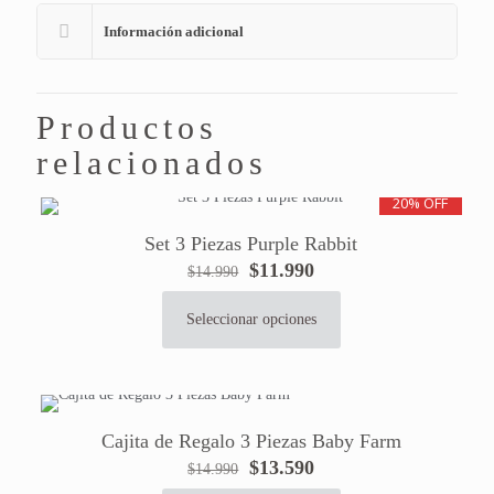
Información adicional
Productos
relacionados
20% OFF
Set 3 Piezas Purple Rabbit
El
El
$
11.990
$
14.990
precio
precio
original
actual
Seleccionar opciones
Este
era:
es:
producto
$14.990.
$11.990.
tiene
múltiples
variantes.
Cajita de Regalo 3 Piezas Baby Farm
Las
El
El
$
13.590
$
14.990
opciones
precio
precio
se