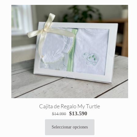
Cajita de Regalo My Turtle
El
El
$
13.590
$
14.990
precio
precio
original
actual
Seleccionar opciones
Este
era:
es:
producto