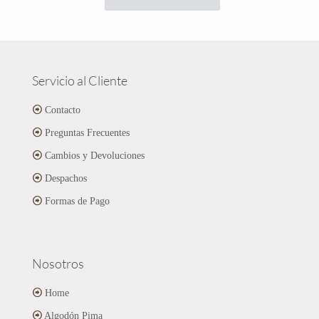
era:
es:
producto
$18.990.
$14.290.
tiene
múltiples
variantes.
Las
Servicio al Cliente
opciones
se
Contacto
pueden
Preguntas Frecuentes
elegir
en
Cambios y Devoluciones
la
página
Despachos
de
Formas de Pago
producto
Nosotros
Home
Algodón Pima