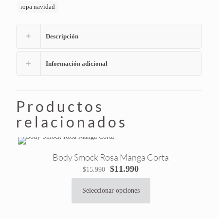
ropa navidad
Descripción
Información adicional
Productos
relacionados
Body Smock Rosa Manga Corta
El
El
$
11.990
$
15.990
precio
precio
original
actual
Seleccionar opciones
Este
era:
es:
producto
$15.990.
$11.990.
tiene