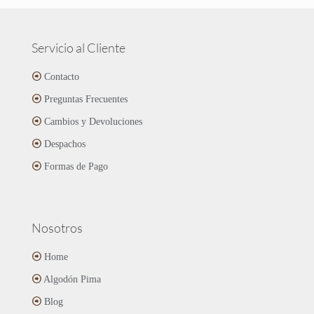
múltiples
variantes.
Las
Servicio al Cliente
opciones
se
Contacto
pueden
Preguntas Frecuentes
elegir
en
Cambios y Devoluciones
la
página
Despachos
de
Formas de Pago
producto
Nosotros
Home
Algodón Pima
Blog