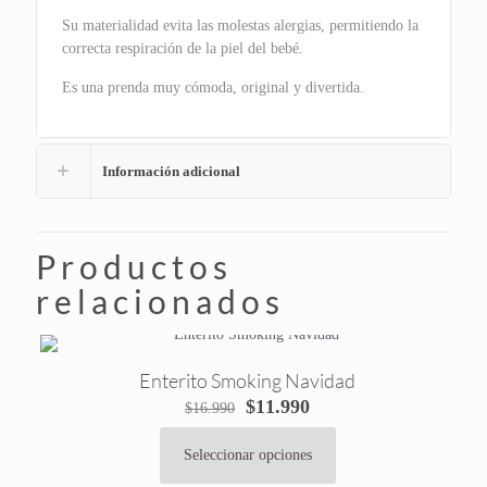
Su materialidad evita las molestas alergias, permitiendo la
correcta respiración de la piel del bebé.
Es una prenda muy cómoda, original y divertida.
Información adicional
Productos
relacionados
Enterito Smoking Navidad
El
El
$
11.990
$
16.990
precio
precio
original
actual
Seleccionar opciones
Este
era:
es: