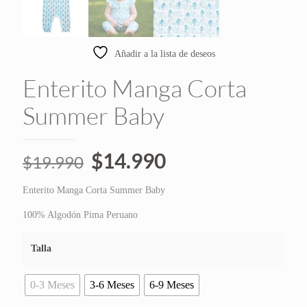
Añadir a la lista de deseos
Enterito Manga Corta
Summer Baby
El
El
$
14.990
$
19.990
precio
precio
Enterito Manga Corta Summer Baby
original
actual
era:
es:
100% Algodón Pima Peruano
$19.990.
$14.990.
Talla
0-3 Meses
3-6 Meses
6-9 Meses