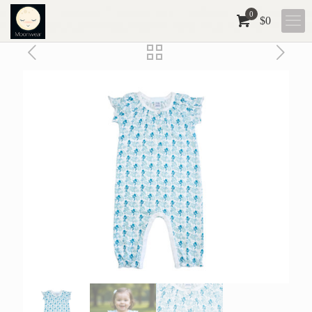
0
$
0