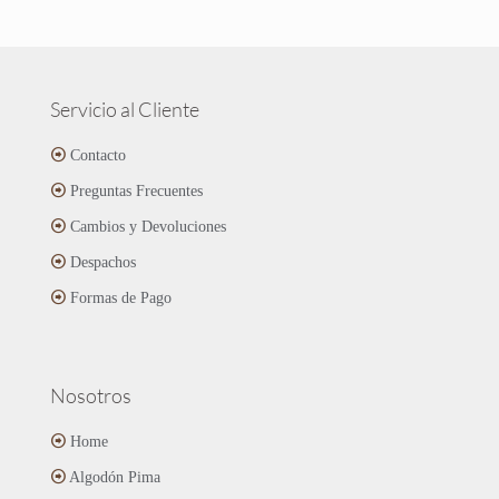
producto
$12.990.
$8.990.
tiene
múltiples
variantes.
Las
Servicio al Cliente
opciones
se
Contacto
pueden
Preguntas Frecuentes
elegir
en
Cambios y Devoluciones
la
página
Despachos
de
Formas de Pago
producto
Nosotros
Home
Algodón Pima