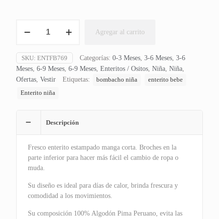
Enterito
Agregar al carrito
Manga
Corta
Summer
SKU:
ENTFB769
Categorías:
0-3 Meses
,
3-6 Meses
,
3-6
Baby
Meses
,
6-9 Meses
,
6-9 Meses
,
Enteritos / Ositos
,
Niña
,
Niña
,
cantidad
Ofertas
,
Vestir
Etiquetas:
bombacho niña
enterito bebe
Enterito niña
Descripción
Fresco enterito estampado manga corta. Broches en la
parte inferior para hacer más fácil el cambio de ropa o
muda.
Su diseño es ideal para días de calor, brinda frescura y
comodidad a los movimientos.
Su composición 100% Algodón Pima Peruano, evita las