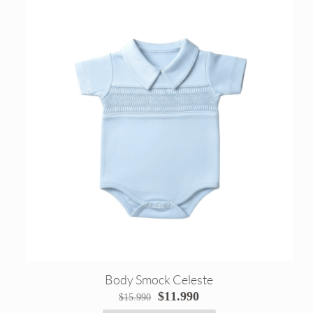
Body Smock Celeste
El
El
$
11.990
$
15.990
precio
precio