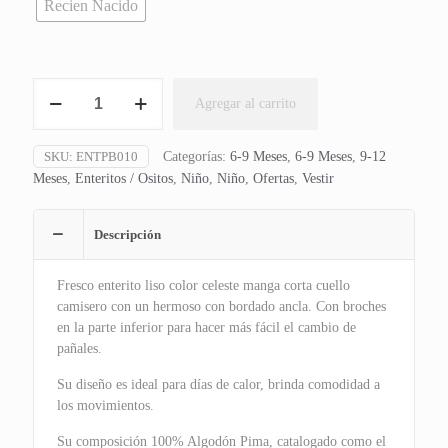
Recien Nacido
Enterito
Agregar al carrito
Bordado
Ancla
Celeste
SKU:
ENTPB010
Categorías:
6-9 Meses
,
6-9 Meses
,
9-12
cantidad
Meses
,
Enteritos / Ositos
,
Niño
,
Niño
,
Ofertas
,
Vestir
Descripción
Fresco enterito liso color celeste manga corta cuello
camisero con un hermoso con bordado ancla. Con broches
en la parte inferior para hacer más fácil el cambio de
pañales.
Su diseño es ideal para días de calor, brinda comodidad a
los movimientos.
Su composición 100% Algodón Pima, catalogado como el