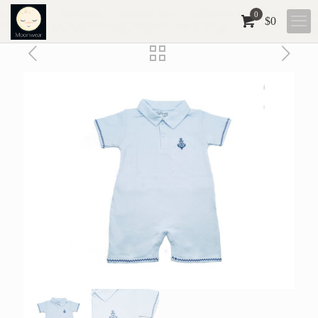
0
$
0