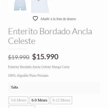
Añadir a la lista de deseos
Enterito Bordado Ancla
Celeste
El
El
$
15.990
$
19.990
precio
precio
Enterito Bordado Ancla Celeste Manga Corta
original
actual
era:
es:
100% Algodón Pima Peruano
$19.990.
$15.990.
Talla
3-6 Meses
6-9 Meses
9-12 Meses