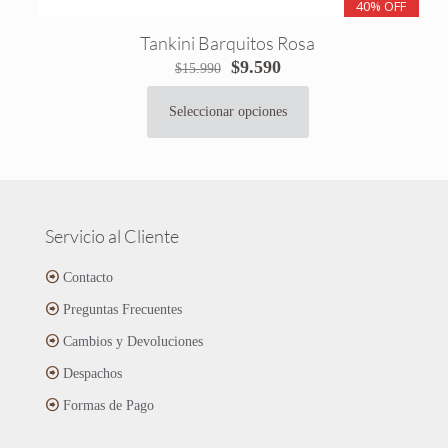
40% OFF
Tankini Barquitos Rosa
El
El
$
9.590
$
15.990
precio
precio
original
actual
Seleccionar opciones
Este
era:
es:
producto
$15.990.
$9.590.
tiene
múltiples
variantes.
Las
Servicio al Cliente
opciones
se
Contacto
pueden
Preguntas Frecuentes
elegir
en
Cambios y Devoluciones
la
página
Despachos
de
Formas de Pago
producto