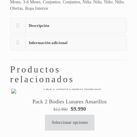
Meses
,
3-6 Meses
,
Conjuntos
,
Conjuntos
,
Niña
,
Niña
,
Niño
,
Niño
,
Ofertas
,
Ropa Interior
Descripción
Información adicional
Productos
relacionados
Pack 2 Bodies Lunares Amarillos
El
El
$
9.990
$
12.990
precio
precio
original
actual
Seleccionar opciones
Este
era:
es:
producto
$12.990.
$9.990.