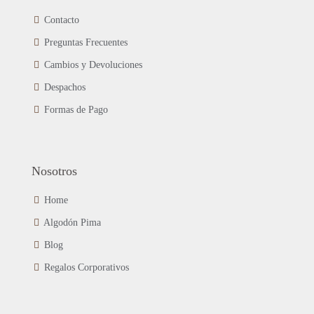
se
Contacto
pueden
Preguntas Frecuentes
elegir
en
Cambios y Devoluciones
la
página
Despachos
de
Formas de Pago
producto
Nosotros
Home
Algodón Pima
Blog
Regalos Corporativos