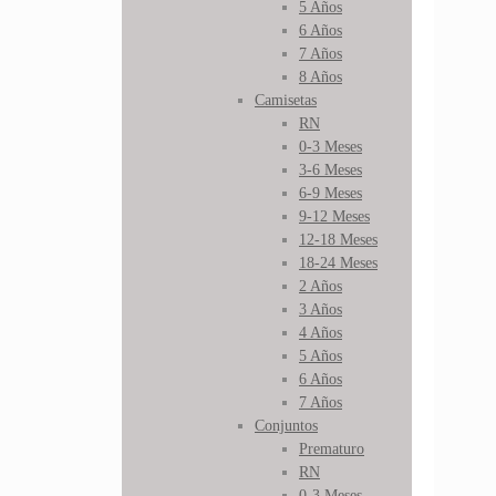
5 Años
6 Años
7 Años
8 Años
Camisetas
RN
0-3 Meses
3-6 Meses
6-9 Meses
9-12 Meses
12-18 Meses
18-24 Meses
2 Años
3 Años
4 Años
5 Años
6 Años
7 Años
Conjuntos
Prematuro
RN
0-3 Meses