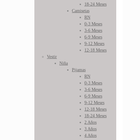
18-24 Meses
Camisetas
RN
0-3 Meses
3-6 Meses
6-9 Meses
9-12 Meses
12-18 Meses
Vestir
Niña
Pijamas
RN
0-3 Meses
3-6 Meses
6-9 Meses
9-12 Meses
12-18 Meses
18-24 Meses
2 Años
3 Años
4 Años