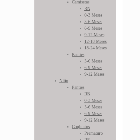
Camisetas
RN
0-3 Meses
3-6 Meses
6-9 Meses
9-12 Meses
12-18 Meses
18-24 Meses
Panties
3-6 Meses
6-9 Meses
9-12 Meses
Niño
Panties
RN
0-3 Meses
3-6 Meses
6-9 Meses
9-12 Meses
Conjuntos
Prematuro
RN