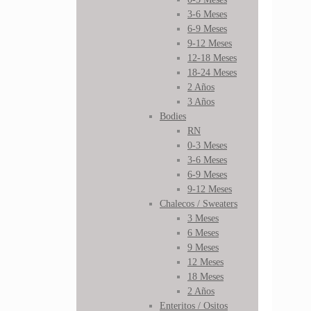
3-6 Meses
6-9 Meses
9-12 Meses
12-18 Meses
18-24 Meses
2 Años
3 Años
Bodies
RN
0-3 Meses
3-6 Meses
6-9 Meses
9-12 Meses
Chalecos / Sweaters
3 Meses
6 Meses
9 Meses
12 Meses
18 Meses
2 Años
Enteritos / Ositos