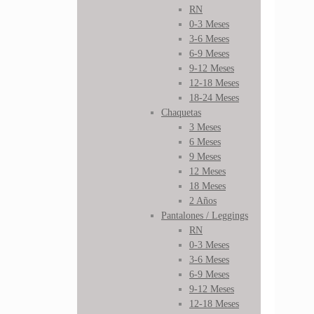
RN
0-3 Meses
3-6 Meses
6-9 Meses
9-12 Meses
12-18 Meses
18-24 Meses
Chaquetas
3 Meses
6 Meses
9 Meses
12 Meses
18 Meses
2 Años
Pantalones / Leggings
RN
0-3 Meses
3-6 Meses
6-9 Meses
9-12 Meses
12-18 Meses