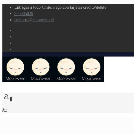
Entregas a todo Chile. Pago con tarjetas crédito/débito
950905029
contacto@moonwear.cl
0
$0