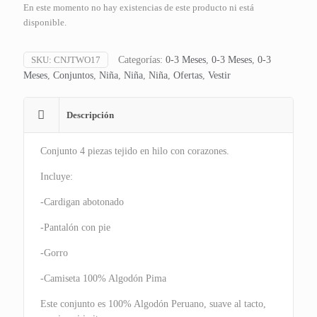
En este momento no hay existencias de este producto ni está
disponible.
SKU:
CNJTWO17
Categorías:
0-3 Meses
,
0-3 Meses
,
0-3
Meses
,
Conjuntos
,
Niña
,
Niña
,
Niña
,
Ofertas
,
Vestir
Descripción
Conjunto 4 piezas tejido en hilo con corazones.
Incluye:
-Cardigan abotonado
-Pantalón con pie
-Gorro
-Camiseta 100% Algodón Pima
Este conjunto es 100% Algodón Peruano, suave al tacto,