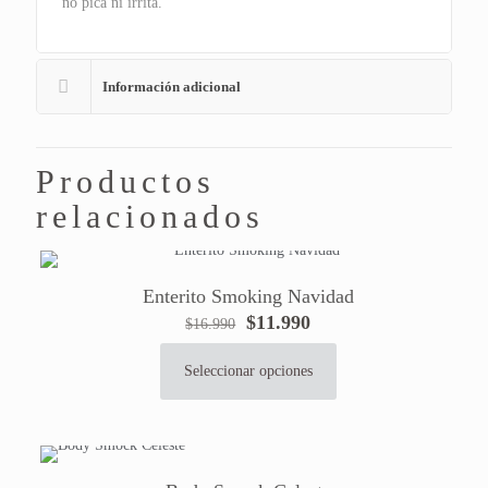
no pica ni irrita.
Información adicional
Productos
relacionados
Enterito Smoking Navidad
El
El
$
11.990
$
16.990
precio
precio
original
actual
Seleccionar opciones
Este
era:
es:
producto
$16.990.
$11.990.
tiene
múltiples
variantes.