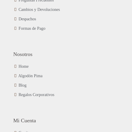
Preguntas Frecuentes
elegir
en
Cambios y Devoluciones
la
página
Despachos
de
Formas de Pago
producto
Nosotros
Home
Algodón Pima
Blog
Regalos Corporativos
Mi Cuenta