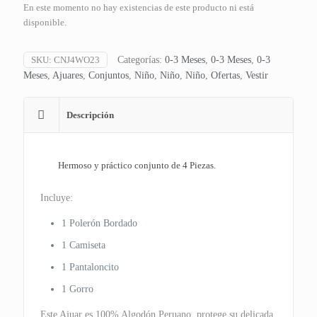
En este momento no hay existencias de este producto ni está
disponible.
SKU:
CNJ4WO23
Categorías:
0-3 Meses
,
0-3 Meses
,
0-3
Meses
,
Ajuares
,
Conjuntos
,
Niño
,
Niño
,
Niño
,
Ofertas
,
Vestir
Descripción
Hermoso y práctico conjunto de 4 Piezas.
Incluye:
1 Polerón Bordado
1 Camiseta
1 Pantaloncito
1 Gorro
Este Ajuar es 100% Algodón Peruano, protege su delicada